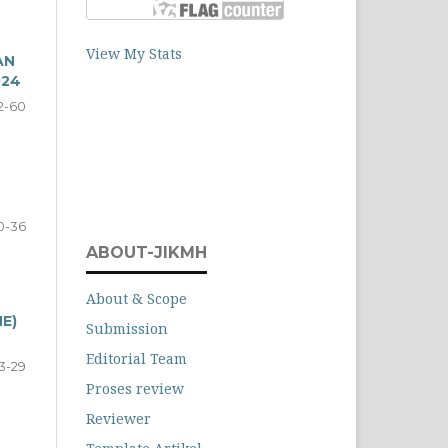
View My Stats
AN
024
2-60
0-36
ABOUT-JIKMH
About & Scope
E)
Submission
Editorial Team
3-29
Proses review
Reviewer