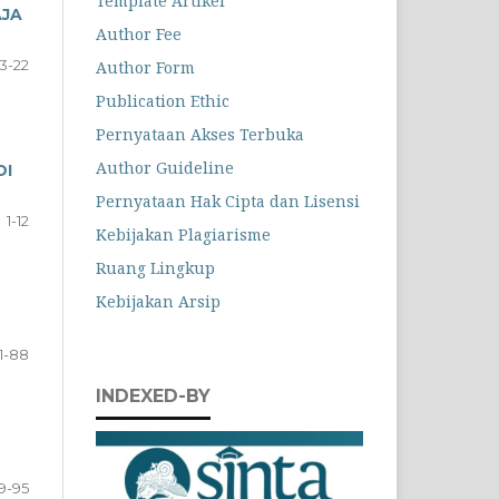
Template Artikel
AJA
Author Fee
13-22
Author Form
Publication Ethic
Pernyataan Akses Terbuka
Author Guideline
DI
Pernyataan Hak Cipta dan Lisensi
1-12
Kebijakan Plagiarisme
Ruang Lingkup
Kebijakan Arsip
1-88
INDEXED-BY
9-95