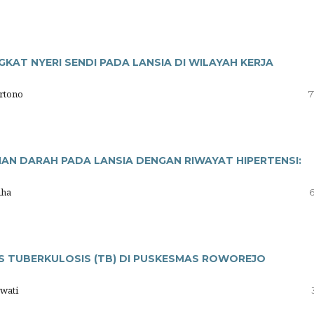
KAT NYERI SENDI PADA LANSIA DI WILAYAH KERJA
artono
7
N DARAH PADA LANSIA DENGAN RIWAYAT HIPERTENSI:
aha
6
S TUBERKULOSIS (TB) DI PUSKESMAS ROWOREJO
wati