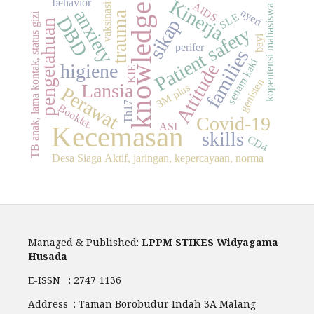
behavior
Kinerja
AIDS
vaksinasi
knowledge
kopentensi mahasiswa
anxiety
nyeri
trauma
SLE
TB anak, lama kontak, status gizi
DBD
sikap
pengetahuan
Patient safety
bayi
perifer
families
senam kaki
Attitude
higiene
KIE
genisten
Lansia
3M plus
Perawat
Th17
Booklet.
Covid-19
ASI
Kecemasan
skills
CD4
Desa Siaga Aktif, jaringan, kepercayaan, norma
Managed & Published:
LPPM STIKES Widyagama
Husada
E-ISSN : 2747 1136
Address : Taman Borobudur Indah 3A Malang