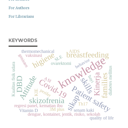
For Authors
For Librarians
KEYWORDS
thermomechanical
AIDS
higiene
breastfeeding
genisten
vaksinasi
knowledge
SLE
behavior
ovarektomi
Kualitas fisik udara
diabetes mellitus
Kinerja
families
Attitude
bayi
ASI
DBD
skills
Covid-19
Patient safety
perifer
KIE
sikap
skizofrenia
Th17
regresi panel, kematian ibu
3M plus
senam kaki
Vitamin D
dengue, kontainer, jentik, risiko, sekolah
quality of life