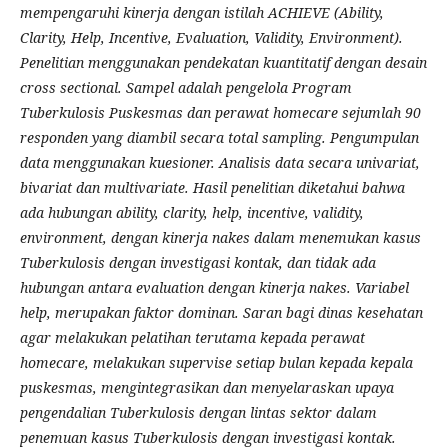
mempengaruhi kinerja dengan istilah ACHIEVE (Ability,
Clarity, Help, Incentive, Evaluation, Validity, Environment).
Penelitian menggunakan
pendekatan
kuantitatif dengan desain
cross sectional. Sampel adalah pengelola Program
Tuberkulosis
Puskesmas dan perawat homecare sejumlah 90
responden
yang diambil secara
total sampling.
Pengumpulan
data
menggunakan
kuesioner. Analisis data secara univariat,
bivariat dan multivariate. Hasil penelitian diketahui bahwa
ada hubungan ability
, clarity
, help
, incentive
, validity
,
environment
, dengan kinerja nakes dalam menemukan kasus
Tuberkulosis
dengan investigasi kontak, dan tidak ada
hubungan antara evaluation
dengan
kinerja nakes
. Variabel
help,
merupakan faktor dominan.
Saran bagi
dinas
kesehatan
agar melakukan pelatihan
terutama kepada perawat
homecare, melakukan supervise setiap bulan kepada kepala
puskesmas, mengintegrasikan dan menyelaraskan upaya
pengendalian Tuberkulosis dengan lintas sektor dalam
penemuan kasus Tuberkulosis dengan investigasi kontak.