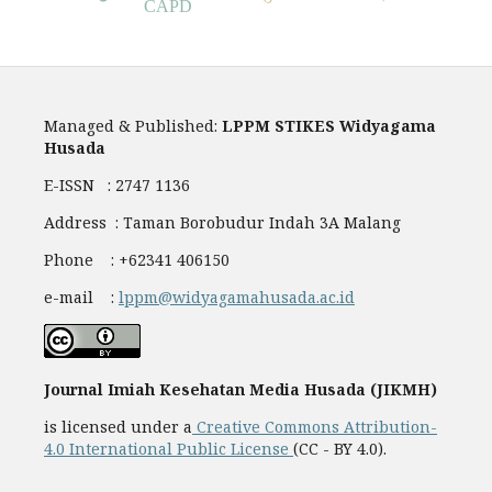
CAPD
Managed & Published:
LPPM STIKES Widyagama
Husada
E-ISSN : 2747 1136
Address : Taman Borobudur Indah 3A Malang
Phone : +62341 406150
e-mail :
lppm@widyagamahusada.ac.id
Journal Imiah Kesehatan Media Husada (JIKMH)
is licensed under a
Creative Commons Attribution-
4.0 International Public License
(CC - BY 4.0).