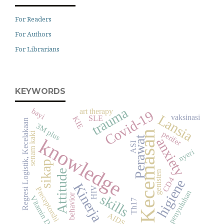
For Readers
For Authors
For Librarians
KEYWORDS
trauma
bayi
art therapy
Covid-19
Lansia
vaksinasi
SLE
KIE
Regresi Logistik, Kecelakaan
3M plus
Kecemasan
perifer
senam kaki
Perawat
knowledge
anxiety
ASI
nyeri
sikap
Attitude
genisten
CD4
higiene
Kinerja
Preceptorshi
HIV
penyuluhan
skills
behavior
Vitamin D
Th17
AIDS