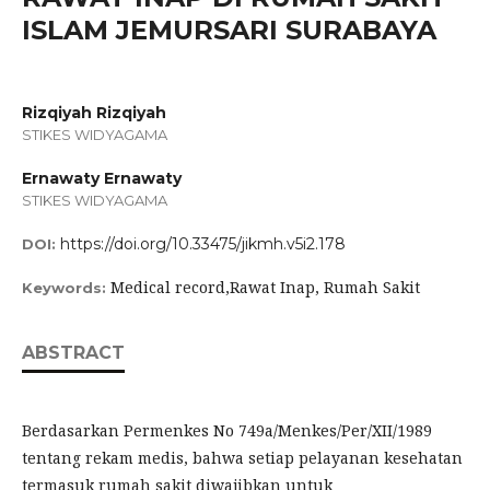
ISLAM JEMURSARI SURABAYA
Rizqiyah Rizqiyah
STIKES WIDYAGAMA
Ernawaty Ernawaty
STIKES WIDYAGAMA
https://doi.org/10.33475/jikmh.v5i2.178
DOI:
Medical record,Rawat Inap, Rumah Sakit
Keywords:
ABSTRACT
Berdasarkan Permenkes No 749a/Menkes/Per/XII/1989
tentang rekam medis, bahwa setiap pelayanan kesehatan
termasuk rumah sakit diwajibkan untuk