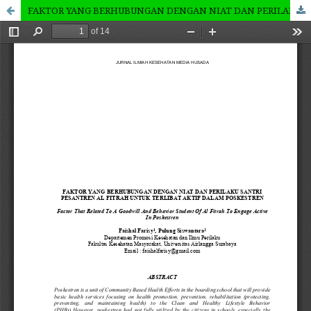
FAKTOR YANG BERHUBUNGAN DENGAN NIAT DAN PERILAKU SANTRI PESANTREN AL FITRAH UNTUK TERLIBAT AKTIF DALAM POSKESTREN