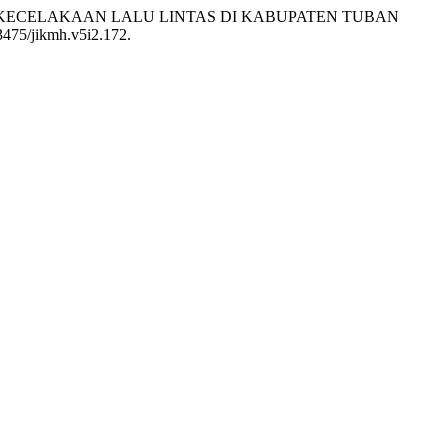
U KECELAKAAN LALU LINTAS DI KABUPATEN TUBAN
33475/jikmh.v5i2.172.