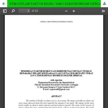
PEMODELAN FAKTOR RISIKO YANG BERHUBUNGAN DENGAN TINGKAT KEPARAHAN PELAKU KECELAKAAN LALU LINTAS DI KABUPATEN TUBAN JAWA TIMUR DENGAN REGRESI LOGISTIK ORDINAL